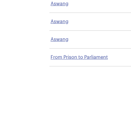
Aswang
Aswang
Aswang
From Prison to Parliament