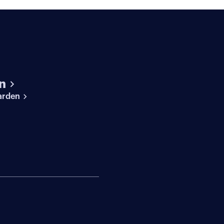
n
arden