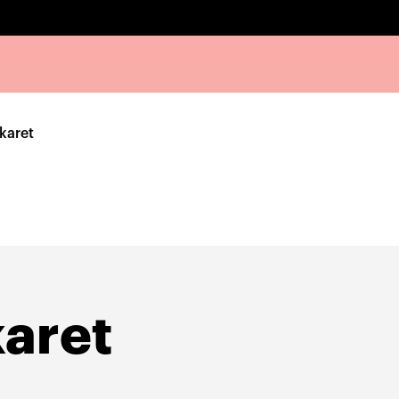
Skaret
karet