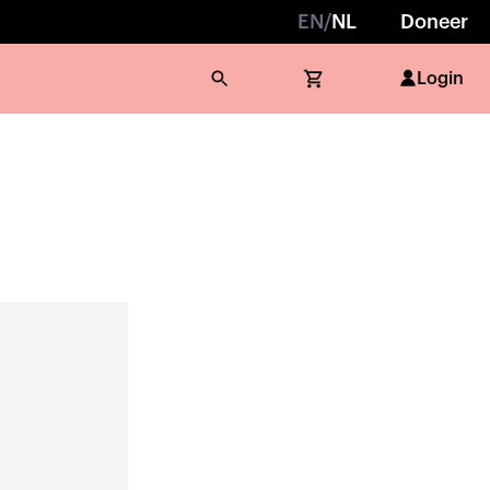
EN
/
NL
Doneer
Login