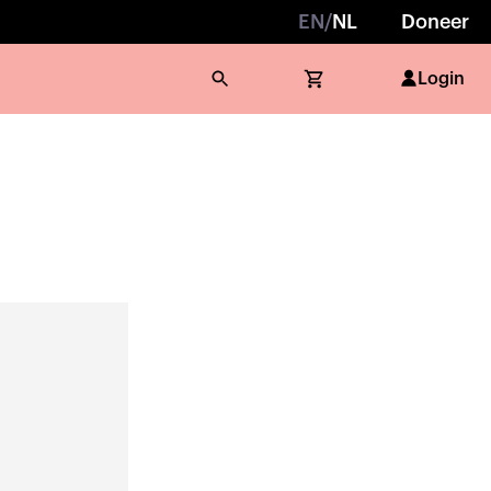
EN
/
NL
Doneer
Login