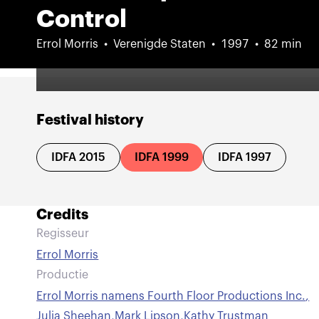
Control
Errol Morris
Verenigde Staten
1997
82 min
Festival history
IDFA 2015
IDFA 1999
IDFA 1997
Credits
Regisseur
Errol Morris
Productie
Errol Morris namens Fourth Floor Productions Inc.
,
Julia Sheehan
,
Mark Lipson
,
Kathy Trustman