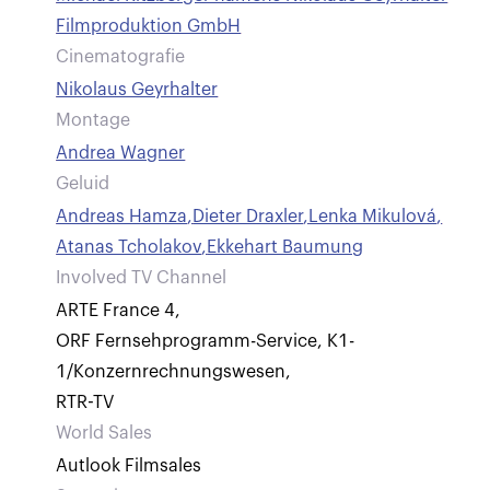
Filmproduktion GmbH
Cinematografie
Nikolaus Geyrhalter
Montage
Andrea Wagner
Geluid
Andreas Hamza
,
Dieter Draxler
,
Lenka Mikulová
,
Atanas Tcholakov
,
Ekkehart Baumung
Involved TV Channel
ARTE France 4
,
ORF Fernsehprogramm-Service, K1-
1/Konzernrechnungswesen
,
RTR-TV
World Sales
Autlook Filmsales