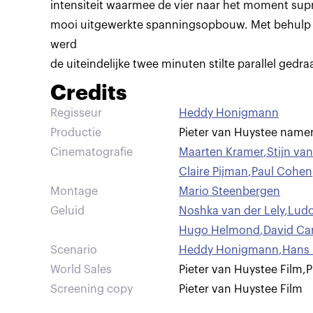
intensiteit waarmee de vier naar het moment sup
mooi uitgewerkte spanningsopbouw. Met behulp 
werd
de uiteindelijke twee minuten stilte parallel gedra
Credits
Regisseur
Heddy Honigmann
Productie
Pieter van Huystee namen
Cinematografie
Maarten Kramer
,
Stijn va
Claire Pijman
,
Paul Cohen
Montage
Mario Steenbergen
Geluid
Noshka van der Lely
,
Ludo
Hugo Helmond
,
David Ca
Scenario
Heddy Honigmann
,
Hans
World Sales
Pieter van Huystee Film
,
P
Screening copy
Pieter van Huystee Film