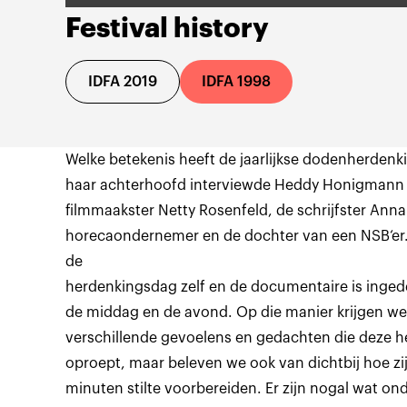
Festival history
IDFA 2019
IDFA 1998
Welke betekenis heeft de jaarlijkse dodenherdenk
haar achterhoofd interviewde Heddy Honigmann e
filmmaakster Netty Rosenfeld, de schrijfster An
horecaondernemer en de dochter van een NSB‘er.
de
herdenkingsdag zelf en de documentaire is ingede
de middag en de avond. Op die manier krijgen we n
verschillende gevoelens en gedachten die deze h
oproept, maar beleven we ook van dichtbij hoe zij
minuten stilte voorbereiden. Er zijn nogal wat on