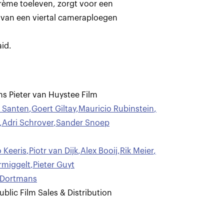
rème toeleven, zorgt voor een
van een viertal cameraploegen
aid.
s Pieter van Huystee Film
n Santen
,
Goert Giltay
,
Mauricio Rubinstein
,
,
Adri Schrover
,
Sander Snoep
 Keeris
,
Piotr van Dijk
,
Alex Booij
,
Rik Meier
,
rmiggelt
,
Pieter Guyt
 Dortmans
ublic Film Sales & Distribution