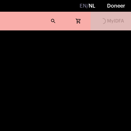
EN
/
NL
Doneer
MyIDFA
Loading...