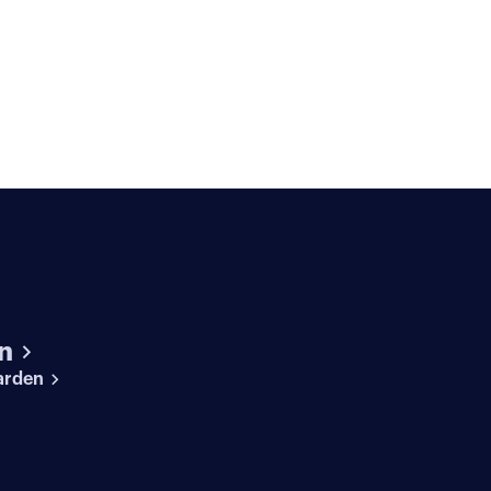
n
arden