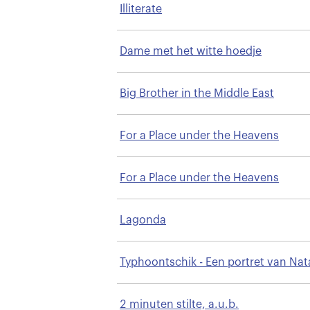
Illiterate
Dame met het witte hoedje
Big Brother in the Middle East
For a Place under the Heavens
For a Place under the Heavens
Lagonda
Typhoontschik - Een portret van Nat
Gutman
2 minuten stilte, a.u.b.