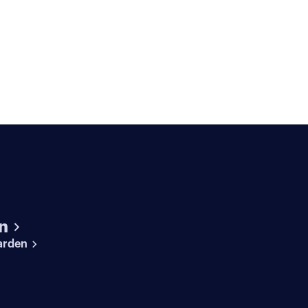
n
arden