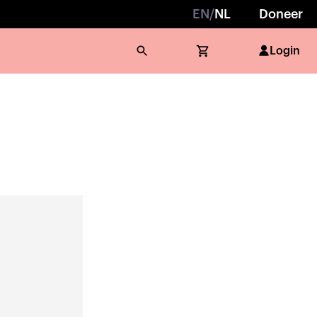
EN
/
NL
Doneer
Login