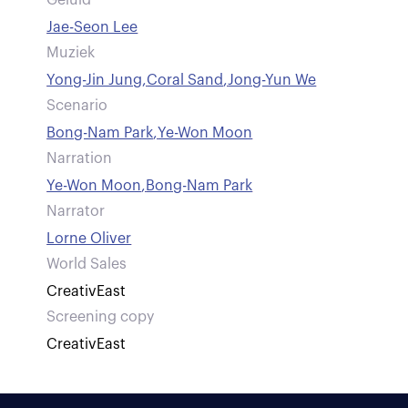
Geluid
Jae-Seon Lee
Muziek
Yong-Jin Jung
,
Coral Sand
,
Jong-Yun We
Scenario
Bong-Nam Park
,
Ye-Won Moon
Narration
Ye-Won Moon
,
Bong-Nam Park
Narrator
Lorne Oliver
World Sales
CreativEast
Screening copy
CreativEast