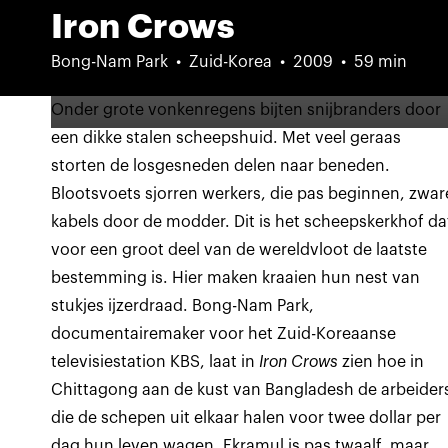
Iron Crows
Bong-Nam Park
Zuid-Korea
2009
59 min
Onder grote vonkenregens bijten snijbranders door
een dikke stalen scheepshuid. Met veel geraas
storten de losgesneden delen naar beneden.
Blootsvoets sjorren werkers, die pas beginnen, zwar
kabels door de modder. Dit is het scheepskerkhof da
voor een groot deel van de wereldvloot de laatste
bestemming is. Hier maken kraaien hun nest van
stukjes ijzerdraad. Bong-Nam Park,
documentairemaker voor het Zuid-Koreaanse
televisiestation KBS, laat in
Iron Crows
zien hoe in
Chittagong aan de kust van Bangladesh de arbeider
die de schepen uit elkaar halen voor twee dollar per
dag hun leven wagen. Ekramul is pas twaalf, maar