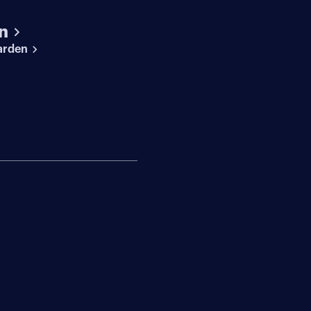
n
arden