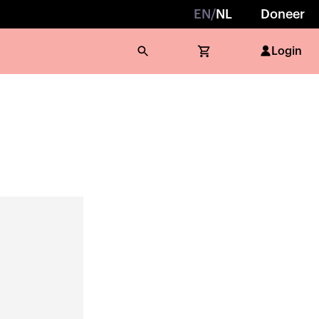
EN
/
NL
Doneer
Login